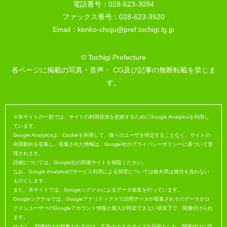
電話番号：028-623-3094
ファックス番号：028-623-3920
Email：kenko-choju@pref.tochigi.lg.jp
© Tochigi Prefecture
各ページに掲載の写真・音声・ CG及び記事の無断転載を禁じま
す。
※本サイトの一部では、サイトの利用状況を把握するためにGoogle Analyticsを利用し
ています。
Google Analyticsは、Cookieを利用して、個々のユーザを特定することなく、サイトの
利用動向を収集し、収集された情報は、Google社のプライバシーポリシーに基づいて管
理されます。
詳細については、Google社の関連サイトを御覧ください。
なお、Google Analyticsのサービス利用による損害については栃木県は責任を負わない
ものとします。
また、本サイトでは、Googleシグナルによるデータ収集を行っています。
Googleシグナルでは、Googleアナリティクスで訪問データが収集されそのデータがロ
グインユーザーのGoogleアカウント情報と個人が特定できない状況下で、関連付けられ
ます。
(ただし、関連付けの対象となるのは、広告のカスタマイズを目的とした、関連付けに同