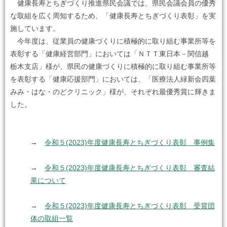
健康長寿とちぎづくり推進県民会議では、県民会議会員の優秀
な取組を広く周知するため、「健康長寿とちぎづくり表彰」を実
施しています。
今年度は、従業員の健康づくりに積極的に取り組む事業所等を
表彰する「健康経営部門」においては「ＮＴＴ東日本－関信越
栃木支店」様が、県民の健康づくりに積極的に取り組む事業所等
を表彰する「健康応援部門」においては、「医療法人緑新会四葉
みみ・はな・のどクリニック」様が、それぞれ最優秀賞に輝きま
した。
→
令和５(2023)年度健康長寿とちぎづくり表彰 事例集
→
令和５(2023)年度健康長寿とちぎづくり表彰 審査結
果について
→
令和５(2023)年度健康長寿とちぎづくり表彰 受賞団
体の取組一覧