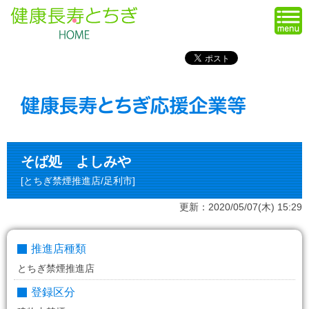
そば処 よしみや
[とちぎ禁煙推進店/足利市]
更新：2020/05/07(木) 15:29
推進店種類
とちぎ禁煙推進店
登録区分